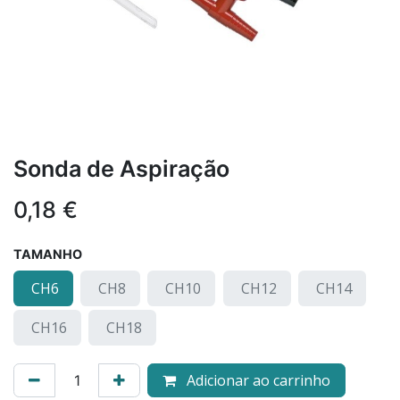
Sonda de Aspiração
0,18
€
TAMANHO
CH6
CH8
CH10
CH12
CH14
CH16
CH18
Adicionar ao carrinho