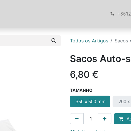
ós
Loja
Ajuda
Contacte-nos
+351
Todos os Artigos
Sacos 
Sacos Auto-s
6,80
€
TAMANHO
350 x 500 mm
200 x
Ad