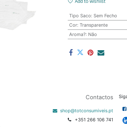
Add to wishlist
Tipo Saco
:
Sem Fecho
Cor
:
Transparente
Aroma?
:
Não
Sig
Contactos
shop@totconsumiveis.pt
+351 266 106 741