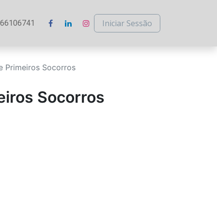
Iniciar Sessão
266106741
e Primeiros Socorros
eiros Socorros