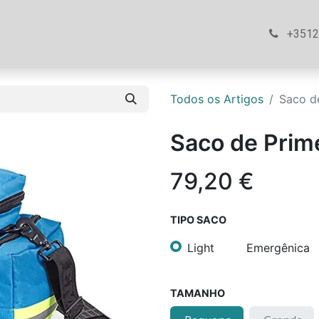
ós
Loja
Ajuda
Contacte-nos
+351
Todos os Artigos
Saco d
Saco de Prim
79,20
€
TIPO SACO
Light
Emergênica
TAMANHO