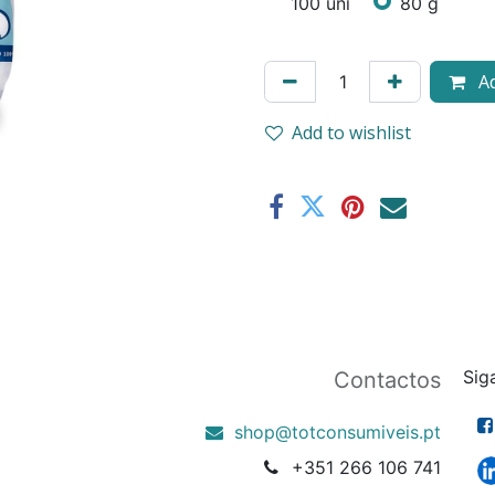
100 uni
80 g
Ad
Add to wishlist
Sig
Contactos
shop@totconsumiveis.pt
+351 266 106 741