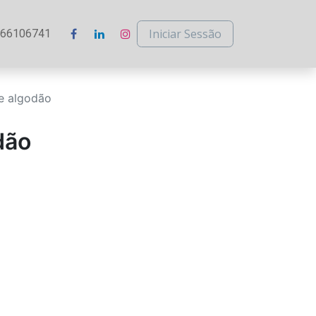
Iniciar Sessão
266106741
e algodão
dão