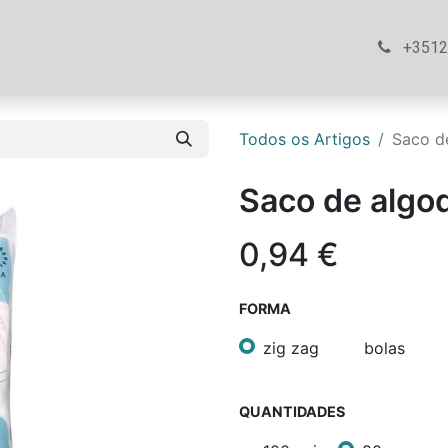
ós
Loja
Ajuda
Contacte-nos
+351
Todos os Artigos
Saco d
Saco de algo
0,94
€
FORMA
zig zag
bolas
QUANTIDADES