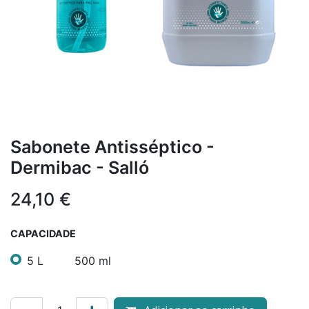
Sabonete Antisséptico -
Dermibac - Salló
24,10
€
CAPACIDADE
5 L
500 ml