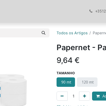
ós
Loja
Ajuda
Contacte-nos
+351
Todos os Artigos
Papern
Papernet - P
9,64
€
TAMANHO
90 mt
120 mt
Ad