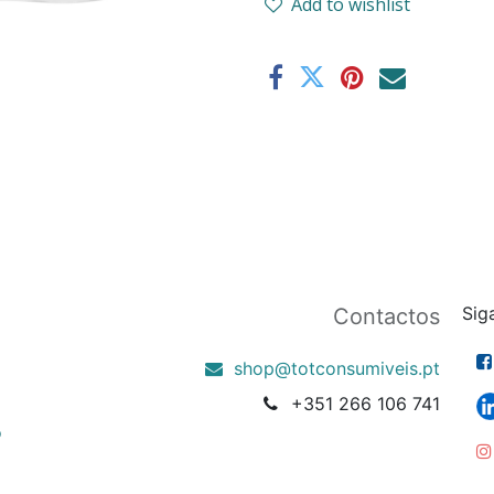
Add to wishlist
Sig
Contactos
shop@totconsumiveis.pt
+351 266 106 741
o