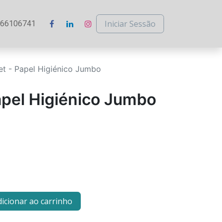
Iniciar Sessão
266106741
et - Papel Higiénico Jumbo
apel Higiénico Jumbo
icionar ao carrinho