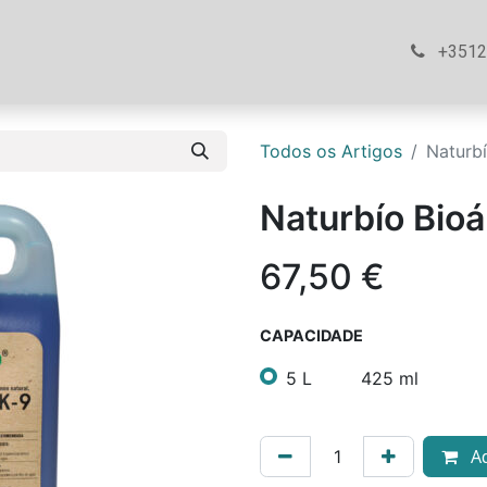
ós
Loja
Ajuda
Contacte-nos
+351
Todos os Artigos
Naturbí
Naturbío Bioá
67,50
€
CAPACIDADE
5 L
425 ml
Ad