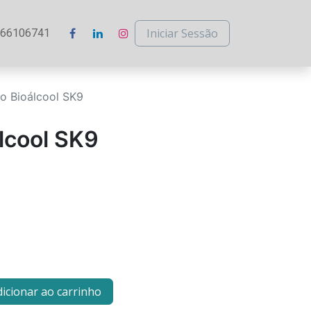
Iniciar Sessão
266106741
o Bioálcool SK9
lcool SK9
icionar ao carrinho