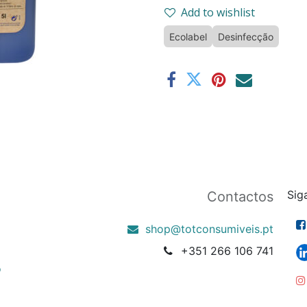
Add to wishlist
Ecolabel
Desinfecção
Sig
Contactos
shop@totconsumiveis.pt
+351 266 106 741
o