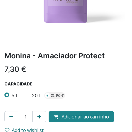
Monina - Amaciador Protect
7,30
€
CAPACIDADE
5 L
20 L
+
21,90
€
Adicionar ao carrinho
Add to wishlist