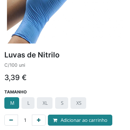
Luvas de Nitrilo
C/100 uni
3,39
€
TAMANHO
M
L
XL
S
XS
Adicionar ao carrinho