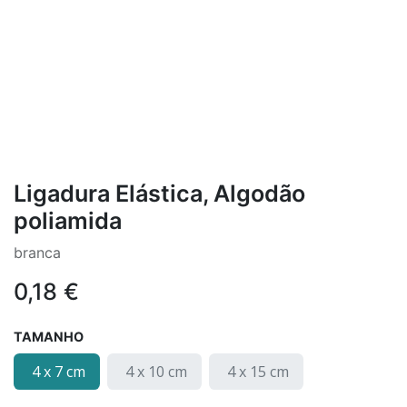
Ligadura Elástica, Algodão
poliamida
branca
0,18
€
TAMANHO
4 x 7 cm
4 x 10 cm
4 x 15 cm