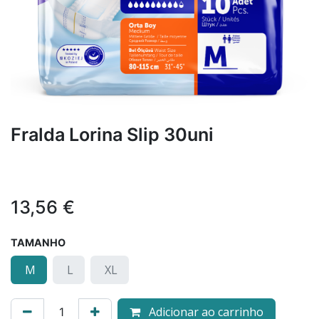
Fralda Lorina Slip 30uni
13,56
€
TAMANHO
M
L
XL
Adicionar ao carrinho