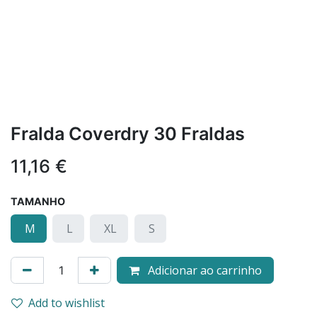
Fralda Coverdry 30 Fraldas
11,16
€
TAMANHO
M
L
XL
S
Adicionar ao carrinho
Add to wishlist