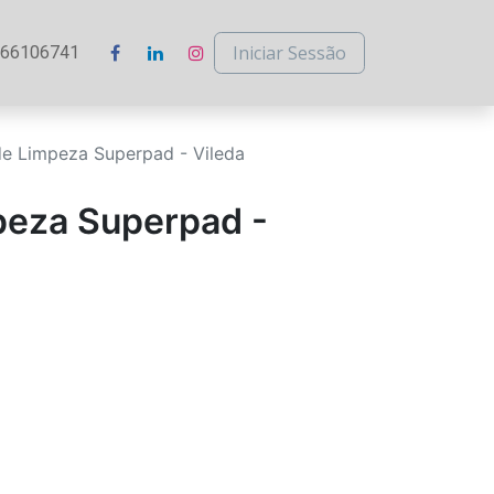
Iniciar Sessão
266106741
de Limpeza Superpad - Vileda
peza Superpad -