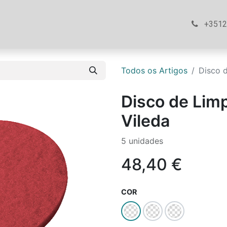
ós
Loja
Ajuda
Contacte-nos
+351
Todos os Artigos
Disco 
Disco de Lim
Vileda
5 unidades
48,40
€
COR