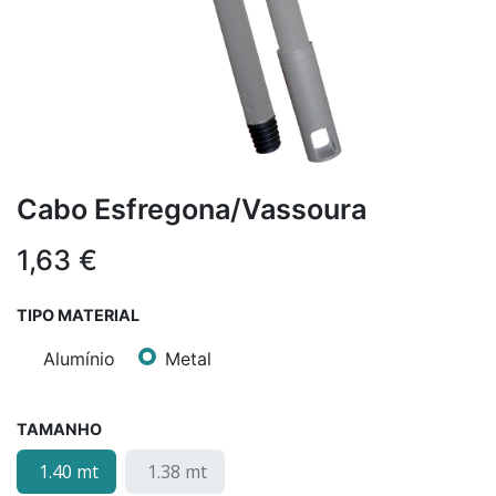
Cabo Esfregona/Vassoura
1,63
€
TIPO MATERIAL
Alumínio
Metal
TAMANHO
1.40 mt
1.38 mt