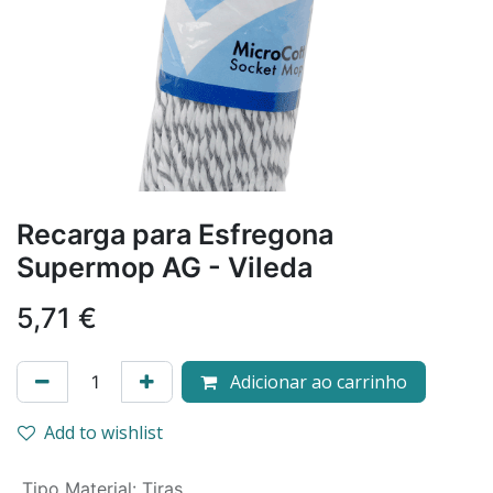
Recarga para Esfregona
Supermop AG - Vileda
5,71
€
Adicionar ao carrinho
Add to wishlist
Tipo Material
:
Tiras