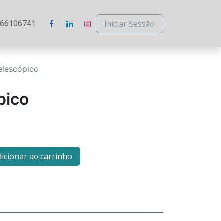
Iniciar Sessão
266106741
elescópico
pico
icionar ao carrinho