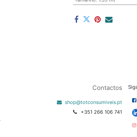
Sig
Contactos
shop@totconsumiveis.pt
+351 266 106 741
o