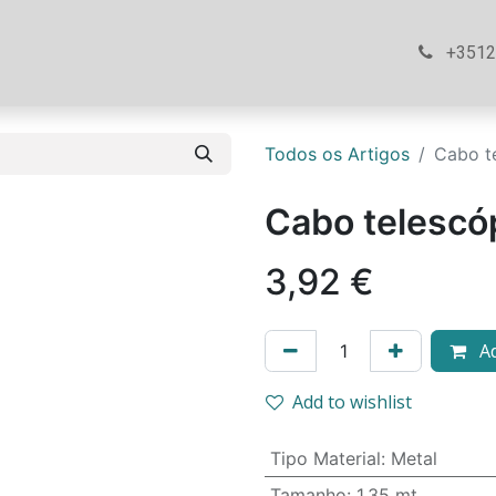
ós
Loja
Ajuda
Contacte-nos
+351
Todos os Artigos
Cabo t
Cabo telescó
3,92
€
Ad
Add to wishlist
Tipo Material
:
Metal
Tamanho
:
1.35 mt