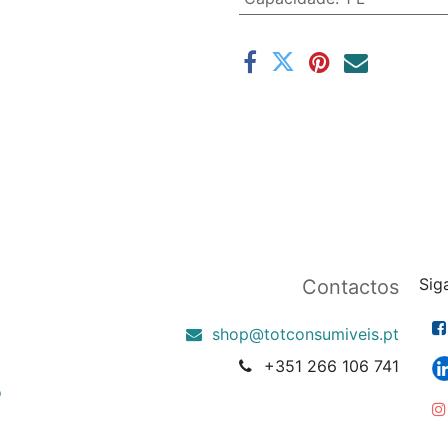
Sig
Contactos
shop@totconsumiveis.pt
+351 266 106 741
o