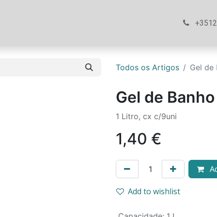
ós
Loja
Ajuda
Contacte-nos
+351
Todos os Artigos
Gel de
Gel de Banho
1 Litro, cx c/9uni
1,40
€
Ad
Add to wishlist
Capacidade
:
1 L