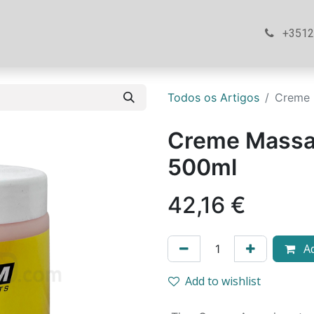
ós
Loja
Ajuda
Contacte-nos
+351
Todos os Artigos
Creme 
Creme Massa
500ml
42,16
€
Ad
Add to wishlist