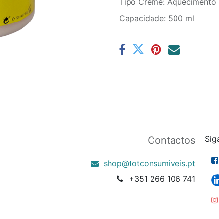
Tipo Creme
:
Aquecimento
Capacidade
:
500 ml
Sig
Contactos
shop@totconsumiveis.pt
+351 266 106 741
o