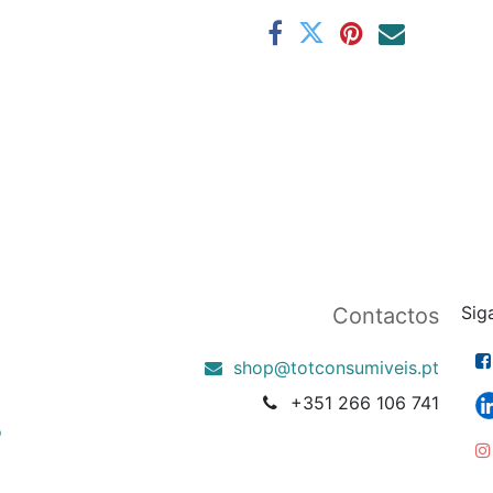
Sig
Contactos
shop@totconsumiveis.pt
+351 266 106 741
o