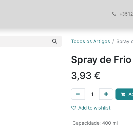
ós
Loja
Ajuda
Contacte-nos
+351
Todos os Artigos
Spray d
Spray de Frio
3,93
€
Ad
Add to wishlist
Capacidade
:
400 ml