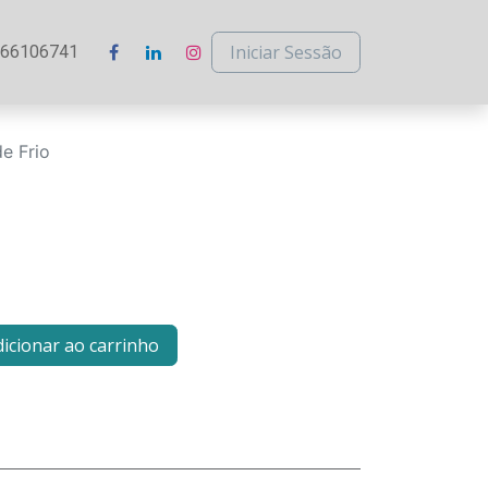
Iniciar Sessão
266106741
e Frio
icionar ao carrinho