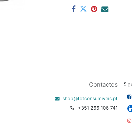
Sig
Contactos
shop@totconsumiveis.pt
+351 266 106 741
o