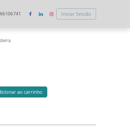
Iniciar Sessão
266106741
deira
icionar ao carrinho