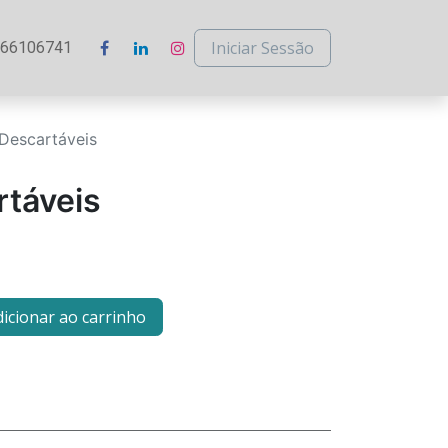
Iniciar Sessão
266106741
 Descartáveis
rtáveis
icionar ao carrinho