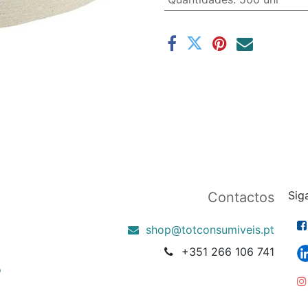
Sig
Contactos
shop@totconsumiveis.pt
+351 266 106 741
o