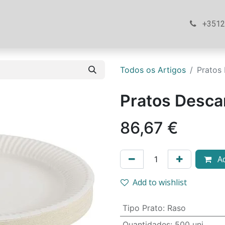
ós
Loja
Ajuda
Contacte-nos
+351
Todos os Artigos
Pratos
Pratos Desca
86,67
€
Ad
Add to wishlist
Tipo Prato
:
Raso
Quantidades
:
500 uni