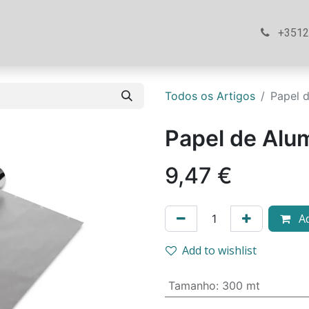
ós
Loja
Ajuda
Contacte-nos
+351
Todos os Artigos
Papel 
Papel de Alu
9,47
€
Ad
Add to wishlist
Tamanho
:
300 mt