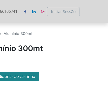
Iniciar Sessão
266106741
de Alumínio 300mt
mínio 300mt
icionar ao carrinho