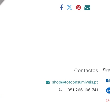
Sig
Contactos
shop@totconsumiveis.pt
+351 266 106 741
o