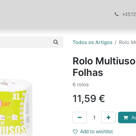
ós
Loja
Ajuda
Contacte-nos
+351
Todos os Artigos
Rolo M
Rolo Multius
Folhas
6 rolos
11,59
€
Ad
Add to wishlist