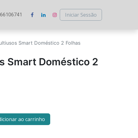
Iniciar Sessão
266106741
ultiusos Smart Doméstico 2 Folhas
os Smart Doméstico 2
icionar ao carrinho