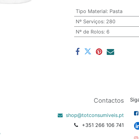
Tipo Material
:
Pasta
Nº Serviços
:
280
Nº de Rolos
:
6
Sig
Contactos
shop@totconsumiveis.pt
+351 266 106 741
o