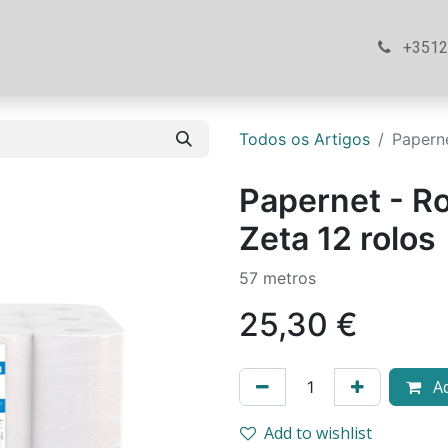
ós
Loja
Ajuda
Contacte-nos
+351
Todos os Artigos
Paperne
Papernet - R
Zeta 12 rolos
57 metros
25,30
€
Ad
Add to wishlist