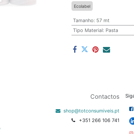
Ecolabel
Tamanho
:
57 mt
Tipo Material
:
Pasta
Sig
Contactos
shop@totconsumiveis.pt
+351 266 106 741
o