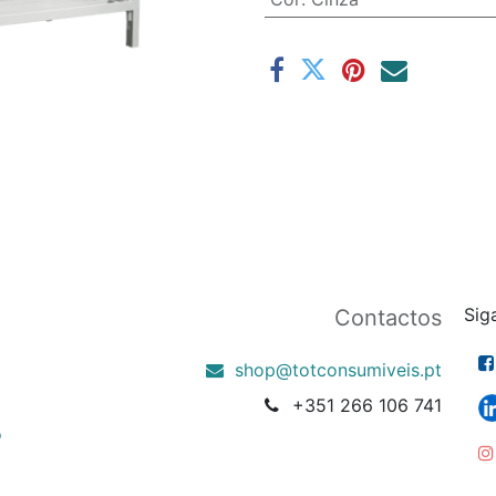
Sig
Contactos
shop@totconsumiveis.pt
+351 266 106 741
o