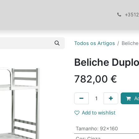
ós
Loja
Ajuda
Contacte-nos
+351
Todos os Artigos
Beliche
Beliche Duplo
782,00
€
Ad
Add to wishlist
Tamanho
:
92x160
Cor
:
Cinza