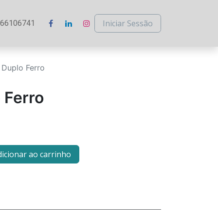
Iniciar Sessão
266106741
 Duplo Ferro
 Ferro
icionar ao carrinho