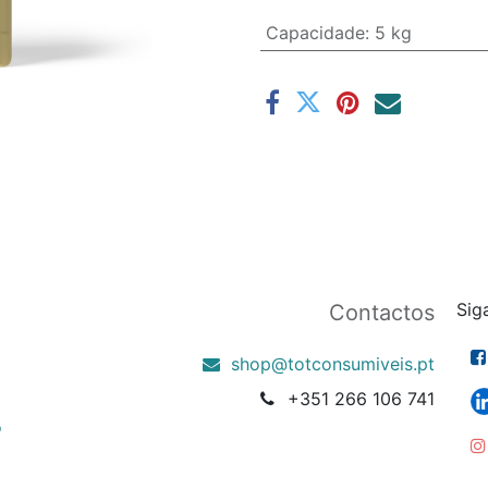
Capacidade
:
5 kg
Sig
Contactos
shop@totconsumiveis.pt
+351 266 106 741
o