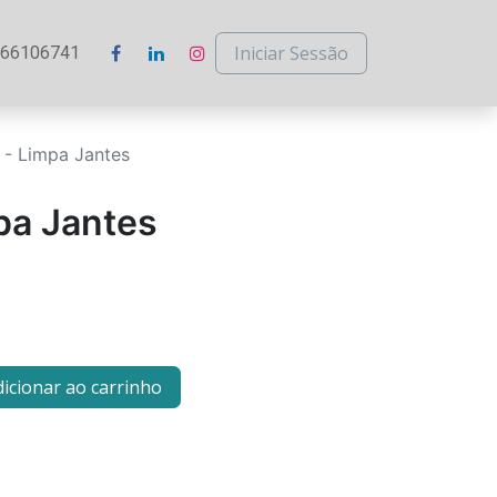
Iniciar Sessão
266106741
 - Limpa Jantes
pa Jantes
icionar ao carrinho