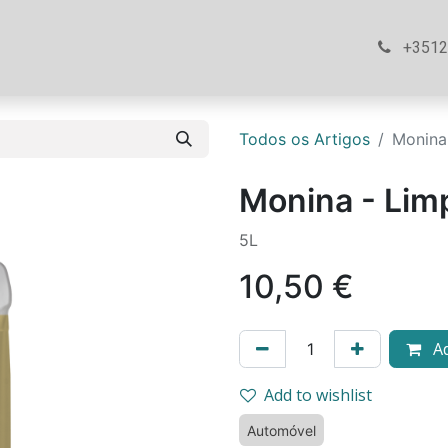
ós
Loja
Ajuda
Contacte-nos
+351
Todos os Artigos
Monina
Monina - Lim
5L
10,50
€
Ad
Add to wishlist
Automóvel