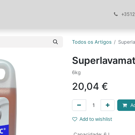
ós
Loja
Ajuda
Contacte-nos
+351
Todos os Artigos
Superla
Superlavamati
6kg
20,04
€
Ad
Add to wishlist
Capacidade
:
6 L