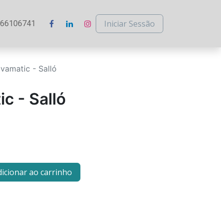
Iniciar Sessão
266106741
vamatic - Salló
c - Salló
icionar ao carrinho