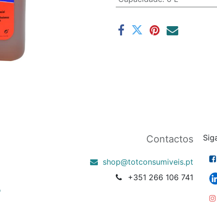
Sig
Contactos
shop@totconsumiveis.pt
+351 266 106 741
o