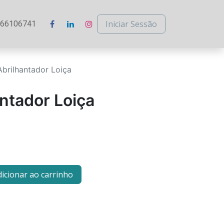
Iniciar Sessão
266106741
Abrilhantador Loiça
antador Loiça
icionar ao carrinho