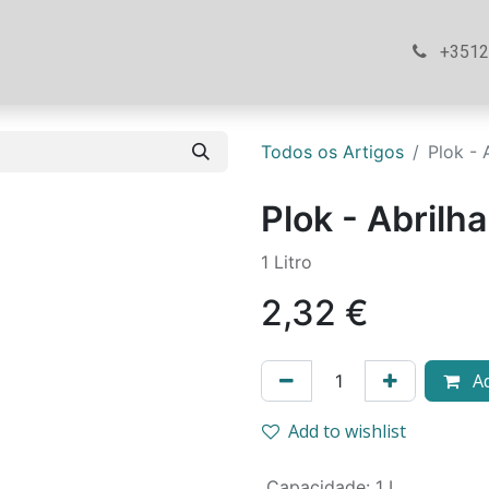
ós
Loja
Ajuda
Contacte-nos
+351
Todos os Artigos
Plok - 
Plok - Abrilh
1 Litro
2,32
€
Ad
Add to wishlist
Capacidade
:
1 L