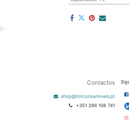
Sig
Contactos
shop@totconsumiveis.pt
+351 266 106 741
o