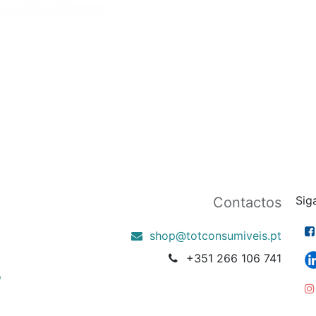
Sig
Contactos
shop@totconsumiveis.pt
+351 266 106 741
o