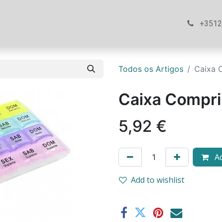
ós
Loja
Ajuda
Contacte-nos
+351
Todos os Artigos
Caixa 
Caixa Compri
5,92
€
Ad
Add to wishlist