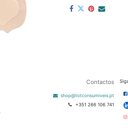
Sig
Contactos
shop@totconsumiveis.pt
+351 266 106 741
o