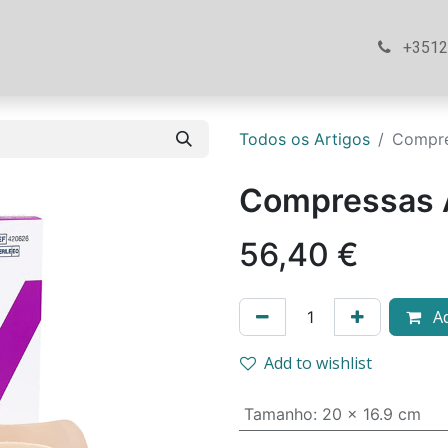
ós
Loja
Ajuda
Contacte-nos
+351
Todos os Artigos
Compre
Compressas 
56,40
€
Ad
Add to wishlist
Tamanho
:
20 x 16.9 cm