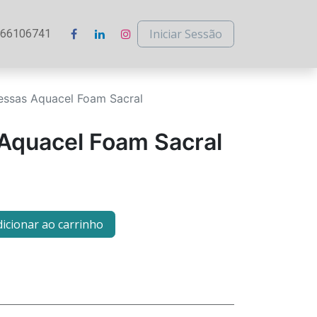
Iniciar Sessão
266106741
ssas Aquacel Foam Sacral
Aquacel Foam Sacral
icionar ao carrinho