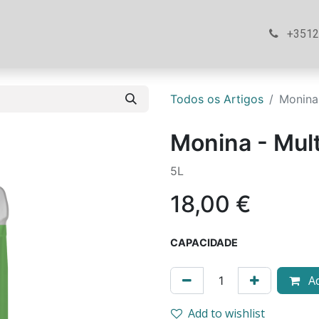
ós
Loja
Ajuda
Contacte-nos
+351
Todos os Artigos
Monina
Monina - Mul
5L
18,00
€
CAPACIDADE
Ad
Add to wishlist