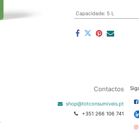
Capacidade
:
5 L
Sig
Contactos
shop@totconsumiveis.pt
+351 266 106 741
o