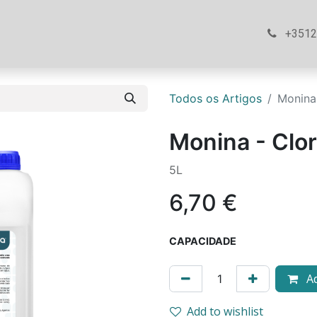
ós
Loja
Ajuda
Contacte-nos
+351
Todos os Artigos
Monina
Monina - Clo
5L
6,70
€
CAPACIDADE
Ad
Add to wishlist