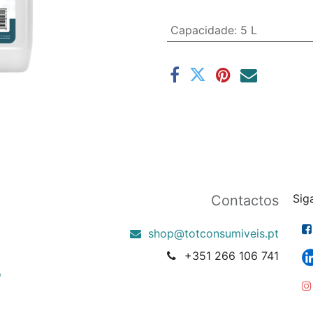
Capacidade
:
5 L
Sig
Contactos
shop@totconsumiveis.pt
+351 266 106 741
o