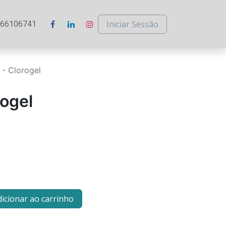
Iniciar Sessão
266106741
 - Clorogel
rogel
icionar ao carrinho