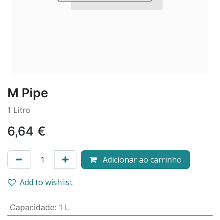
M Pipe
1 Litro
6,64
€
Adicionar ao carrinho
Add to wishlist
Capacidade
:
1 L