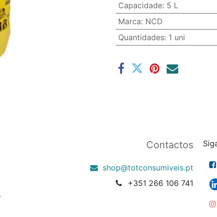
Capacidade
:
5 L
Marca
:
NCD
Quantidades
:
1 uni
Sig
Contactos
shop@totconsumiveis.pt
+351 266 106 741
o