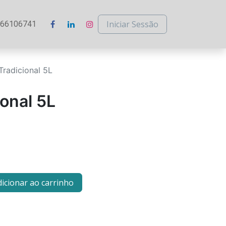
Iniciar Sessão
266106741
 Tradicional 5L
ional 5L
icionar ao carrinho