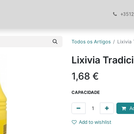
ós
Loja
Ajuda
Contacte-nos
+351
Todos os Artigos
Lixivia
Lixivia Tradic
1,68
€
CAPACIDADE
Ad
Add to wishlist