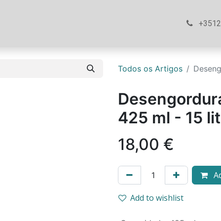
ós
Loja
Ajuda
Contacte-nos
+351
Todos os Artigos
Desengo
Desengordura
425 ml - 15 li
18,00
€
Ad
Add to wishlist