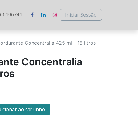
Iniciar Sessão
266106741
rdurante Concentralia 425 ml - 15 litros
nte Concentralia
tros
icionar ao carrinho