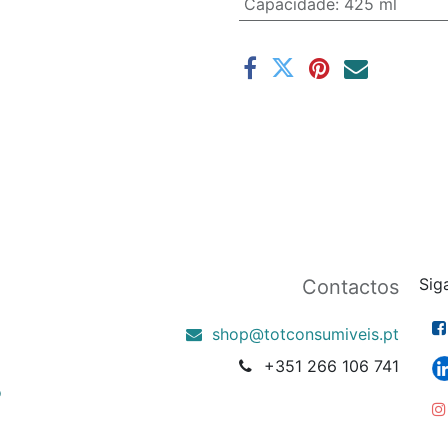
Capacidade
:
425 ml
Sig
Contactos
shop@totconsumiveis.pt
+351 266 106 741
o