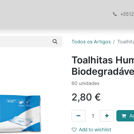
ós
Loja
Ajuda
Contacte-nos
+351
Todos os Artigos
Toalhi
Toalhitas Hu
Biodegradáve
60 unidades
2,80
€
Ad
Add to wishlist