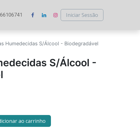
Iniciar Sessão
266106741
tas Humedecidas S/Álcool - Biodegradável
medecidas S/Álcool -
l
icionar ao carrinho