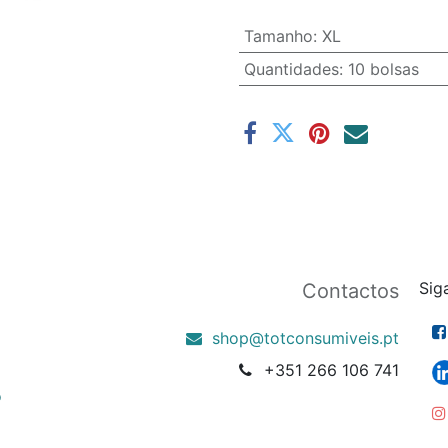
Tamanho
:
XL
Quantidades
:
10 bolsas
Sig
Contactos
shop@totconsumiveis.pt
+351 266 106 741
o