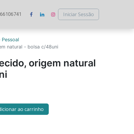
Iniciar Sessão
266106741
 Pessoal
m natural - bolsa c/48uni
cido, origem natural
ni
icionar ao carrinho